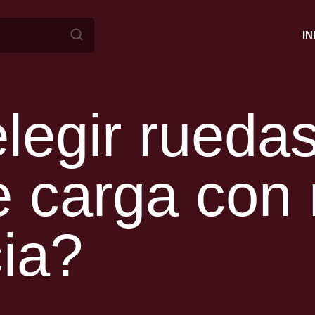
IN
OLAS
ICO
(UÑAS
egir ruedas
SERIE
ODAMIENTOS)
e carga co
TANO AMORTIGUACION
BE
(CON
TANO AMORTIGUACION
cia?
DUALES
(EXTRA
AMIENTOS)
ANO – DUALES
 FABRICACION