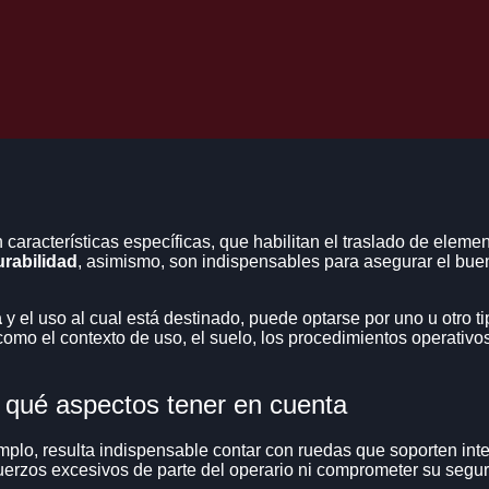
 POLIURETANO
(CON
ETANO
 POLIURETANO CON
GIRATORIO
 TORNILLOS)
ETANO
 POLIURETANO CON
IRATORIO 3/16,
ETANO
características específicas, que habilitan el traslado de eleme
urabilidad
, asimismo, son indispensables para asegurar el buen
 CON OTRO TIPO
ES.
ETANO
a
y el uso al cual está destinado, puede optarse por uno u otro t
como el contexto de uso, el suelo, los procedimientos operativ
DE TRABAJO
 qué aspectos tener en cuenta
PATINES DE CARGA
RO Y
emplo, resulta indispensable contar con ruedas que soporten int
S DE CARGA
sfuerzos excesivos de parte del operario ni comprometer su segur