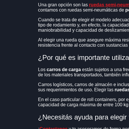
RODILLOS EN ALTA PE
Una gran opción son las
ruedas semi-neum
EQUIPOS ELECTRICOS)
contamos con ruedas semi-neumáticas de
p
RUEDAS PARA AUTOELEVADORE
Cuando se trata de elegir el modelo adecu
RUEDAS ESTABILIZADOR
PERFORMANCE
(PARA E
tipo de rodamiento y, en efecto, la capacida
ELECTRICOS)
maniobrabilidad y capacidad de deslizamiento
RUEDAS PARA AUTOELEVADORE
Al elegir una rueda que asegure máxima resi
RUEDAS PILATES
resistencia frente al contacto con sustancias 
RUEDAS PARA CAMA DE PILATES
¿Por qué es importante utiliz
RUEDAS DE GOMA COR
RODAMIENTOS)
Los
carros de carga
están sujetos a una fre
RUEDAS DE GOMA CORRUGADA
de los materiales transportados, también influ
RUEDAS DE GOMA CORR
SOPORTE 3/16
Carros logísticos, carros de almacén e inclu
RUEDAS DE GOMA CORRUGADA
sus requerimientos de uso. Elegir las
ruedas
RUEDAS DE PVC NEGRO
En el caso particular de roll containers, por
TORNILLOS)
capacidad de carga máxima de entre 100 kg 
RUEDAS PVC NEGRO
¿Necesitás ayuda para elegir
RUEDAS DOBLES PP NE
(FIJACION 4 TORNILLOS)
RUEDAS DOBLES
¡
Contactanos
y te asesoramos de forma pe