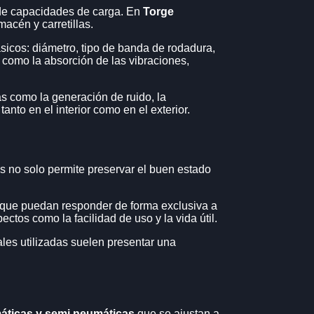
 de capacidades de carga. En
Torge
macén y carretillas.
icos: diámetro, tipo de banda de rodadura,
 como la absorción de las vibraciones,
s como la generación de ruido, la
tanto en el interior como en el exterior.
s no solo permite preservar el buen estado
s, que puedan responder de forma exclusiva a
tos como la facilidad de uso y la vida útil.
ales utilizadas suelen presentar una
áticas y semi neumáticas
que se ajustan a