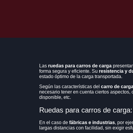
RUEDAS DE ALUMINIO Y
RODAMIENTO)
RUEDAS DE ALUMINIO Y POLIUR
RUEDAS DE ALUMINIO Y
RODAMIENTO
(SOPORTE 
ESTAMPADO, FIJACION 4
RUEDAS DE ALUMINIO Y POLIUR
RUEDAS DE ALUMINIO Y
RODAMIENTO
(SOPORTE G
FIJACION 4 TORNILLOS)
RUEDAS DE ALUMINIO Y POLIUR
Las
ruedas para carros de carga
presentan 
forma segura y eficiente. Su
resistencia y d
CONSULTAR POR ARMADO
estado óptimo de la carga transportada.
DE HORQUILLAS SOPORT
RUEDAS DE ALUMINIO Y POLIUR
Según las características del
carro de carg
necesario tener en cuenta ciertos aspectos, 
BANCO DE TRABAJO
disponible, etc.
BANCOS DE TRABAJO – MESAS 
Ruedas para carros de carga:
SKATE INDUSTRIALES - 
(CON RODILLOS DE HIER
POLIURETANO)
En el caso de
fábricas e industrias
, por ej
SKATE INDUSTRIALES – PATINE
largas distancias con facilidad, sin exigir e