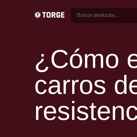
ESCALERAS PARA GOND
ESCALERAS MOVILES
MINI APILADOR HIDRAUL
¿Cómo el
AJUSTABLES)
MINI APILADOR HIDRAULICO
HIERRO Y POLIURETANO 
AMORTIGUACION
(CON R
carros d
RUEDAS DE HIERRO Y POLIURE
OPCIONAL PISADA BOM
RODAMIENTOS)
RUEDAS DE HIERRO Y POLIURE
resisten
HIERRO POLIURETANO 
REFORZADAS - CON ROD
RUEDAS DE HIERRO Y POLIURET
RUEDAS ESPECIALES DE
RUEDAS ESPECIALES