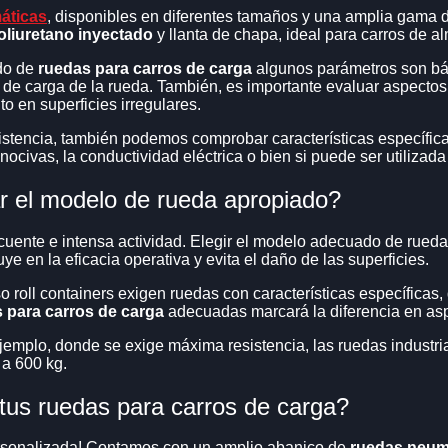
RFORMANCE
(PARA
áticas
, disponibles en diferentes tamaños y una amplia gama
oliuretano inyectado
y llanta de chapa, ideal para carros de al
S
ado de
ruedas para carros de carga
algunos parámetros son bás
AS EN ALTA
QUIPOS
d de carga de la rueda. También, es importante evaluar aspectos
 en superficies irregulares.
S
stencia, también podemos comprobar características específica
nocivas, la conductividad eléctrica o bien si puede ser utilizada 
ar el modelo de rueda apropiado?
RUGADA
(CON
cuente e intensa actividad. Elegir el modelo adecuado de rueda
ye en la eficacia operativa y evita el daño de las superficies.
UGADA CON
so roll containers exigen ruedas con características específica
 para carros de carga
adecuadas marcará la diferencia en aspec
(FIJACION 4
 ejemplo, donde se exige máxima resistencia, las ruedas industri
a 600 kg.
 tus ruedas para carros de carga?
GRO CON SOPORTE
rsonalizada! Contamos con un amplio abanico de
ruedas neum