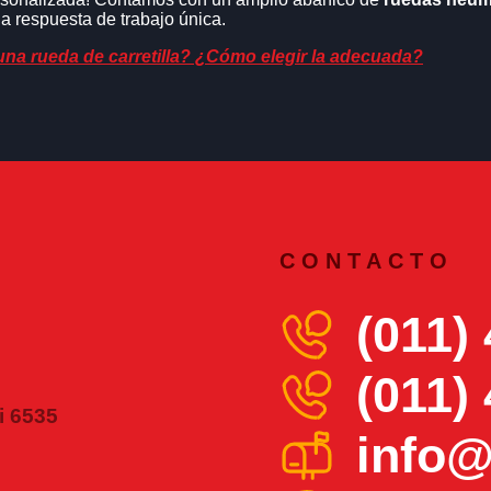
a respuesta de trabajo única.
GRO CON SOPORTE
ORNILLO)
una rueda de carretilla? ¿Cómo elegir la adecuada?
ON SOPORTE
LAS Y
CONTACTO
HORMIGONERAS
(011)
AJO PERFIL)
(011)
i 6535
S
info@