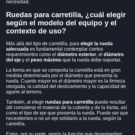
necesidad.
RUEDAS DE ALUMINIO
RUEDAS DE ALUMINIO
Ruedas para carretilla, ¿cuál elegir
según el modelo del equipo y el
RUEDAS DE ALUMINIO CON SOPORTE ESTAMPADO
RUEDAS DE ALUMINIO
contexto de uso?
RUEDAS PARA CARRETILLAS Y HORMIGONERAS
Más allá del tipo de carretilla, para
elegir la rueda
RUEDAS PARA CARRETILLAS Y HORMIGONERAS
adecuada
es fundamental contemplar ciertos
requerimientos como el
diámetro exterior
, el
diámetro
ZORRAS HIDRAULICAS
del eje
y el
peso máximo
que la rueda debe soportar.
ZORRAS HIDRAULICAS
La forma en que se comporta la carretilla está en gran
medida determinada por el diámetro que presenta la
ZORRAS HIDRAULICAS
(BAJO PERFIL)
rueda. Cuanto mayor es el diámetro mayor es la firmeza
ZORRAS HIDRAULICAS
otorgada, la calidad del deslizamiento y la capacidad de
agarre al terreno.
ZORRAS PANTOGRAFICAS
ZORRAS HIDRAULICAS
También, al elegir
ruedas para carretilla
puede resultar
útil considerar el material de la cubierta y de la llanta, así
ZORRAS ESPECIALES
(GALVANIZADAS Y ACERO
como el tipo de eje que presenta la rueda. Puede ser que
INOXIDABLE)
necesitemos o no un eje solidario a la rueda, según la
ZORRAS HIDRAULICAS
carretilla.
RUEDAS PARA CHANGOS
Estas, por su parte, según la función que desempeñen,