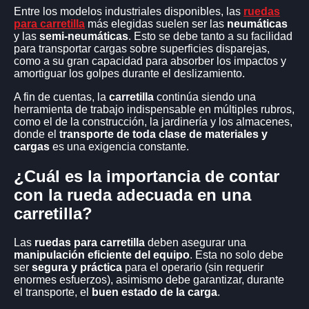
RODAMIENTO)
Entre los modelos industriales disponibles, las
ruedas
RUEDAS DE ALUMINIO Y POLIURETANO
para carretilla
más elegidas suelen ser las
neumáticas
y las
semi-neumáticas
. Esto se debe tanto a su facilidad
RUEDAS DE ALUMINIO Y POLIURETANO CON
para transportar cargas sobre superficies disparejas,
RODAMIENTO
(SOPORTE GIRATORIO ESTAMPADO,
FIJACION 4 TORNILLOS)
como a su gran capacidad para absorber los impactos y
amortiguar los golpes durante el deslizamiento.
RUEDAS DE ALUMINIO Y POLIURETANO
RUEDAS DE ALUMINIO Y POLIURETANO CON
A fin de cuentas, la
carretilla
continúa siendo una
RODAMIENTO
(SOPORTE GIRATORIO 3/16, FIJACION 4
herramienta de trabajo indispensable en múltiples rubros,
TORNILLOS)
como el de la construcción, la jardinería y los almacenes,
RUEDAS DE ALUMINIO Y POLIURETANO
donde el
transporte de toda clase de materiales y
cargas
es una exigencia constante.
CONSULTAR POR ARMADO CON OTRO TIPO DE
HORQUILLAS SOPORTES.
¿Cuál es la importancia de contar
RUEDAS DE ALUMINIO Y POLIURETANO
con la rueda adecuada en una
BANCO DE TRABAJO
BANCOS DE TRABAJO – MESAS DE TRABAJO
carretilla?
SKATE INDUSTRIALES - PATINES DE CARGA
(CON
Las
ruedas para carretilla
deben asegurar una
RODILLOS DE HIERRO Y POLIURETANO)
manipulación eficiente del equipo
. Esta no solo debe
SKATE INDUSTRIALES – PATINES DE CARGA
ser
segura y práctica
para el operario (sin requerir
enormes esfuerzos), asimismo debe garantizar, durante
RODILLOS EN ALTA PERFORMANCE
(PARA EQUIPOS
ELECTRICOS)
el transporte, el
buen estado de la carga
.
RUEDAS PARA AUTOELEVADORES