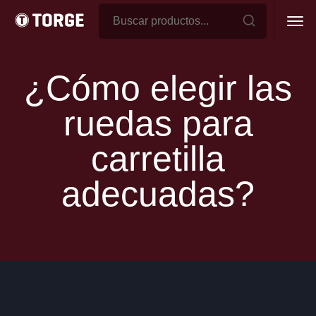
ESCALERAS PARA GONDOLAS
ESCALERAS MOVILES
¿Cómo elegir las
MINI APILADOR HIDRAULICO
(UÑAS AJUSTABLES)
MINI APILADOR HIDRAULICO
ruedas para
HIERRO Y POLIURETANO SERIE AMORTIGUACION
(CON
carretilla
RODAMIENTOS)
RUEDAS DE HIERRO Y POLIURETANO AMORTIGUACION
adecuadas?
OPCIONAL PISADA BOMBE
(CON RODAMIENTOS)
RUEDAS DE HIERRO Y POLIURETANO AMORTIGUACION
HIERRO POLIURETANO DUALES
(EXTRA REFORZADAS -
CON RODAMIENTOS)
RUEDAS DE HIERRO Y POLIURETANO – DUALES
RUEDAS ESPECIALES DE FABRICACION
RUEDAS ESPECIALES
RUEDAS DE ALUMINIO Y POLIURETANO
(CON