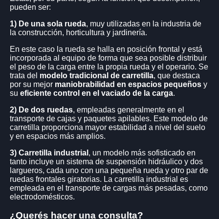
RUEDAS PARA CHANGOS
pueden ser:
1) De una sola rueda
, muy utilizadas en la industria de
CARROS PARA PAQUETES
(DE DOS RUEDAS)
la construcción, horticultura y jardinería.
CARROS
En este caso la rueda se halla en posición frontal y está
CARROS PARA TAMBORES
incorporada al equipo de forma que sea posible distribuir
CARROS
el peso de la carga entre la propia rueda y el operario. Se
trata del
modelo tradicional de carretilla
, que destaca
CARROS REPOSITORES
por su mejor
maniobrabilidad en espacios pequeños
y
CARROS
su
eficiente control en el vaciado de la carga
.
2) De dos ruedas
, empleadas generalmente en el
CARROS PARA BIDONES
(4 - 8 BIDONES)
transporte de cajas y paquetes apilables. Este modelo de
CARROS
carretilla proporciona mayor estabilidad a nivel del suelo
y en espacios más amplios.
CARROS REFORZADOS
(TIPO VERDULERO)
CARROS
3) Carretilla industrial
, un modelo más sofisticado en
tanto incluye un sistema de suspensión hidráulico y dos
largueros, cada uno con una pequeña rueda y otro par de
CARROS ZORRA 4 RUEDAS
ruedas frontales giratorias. La carretilla industrial es
CARROS
empleada en el transporte de cargas más pesadas, como
electrodomésticos.
HORQUILLAS ESTAMPADAS
(FIJACIÓN DE 4 TORNILLOS)
HORQUILLAS SUELTAS
¿Querés hacer una consulta?