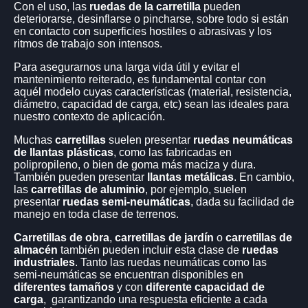
Con el uso, las
ruedas de la carretilla
pueden
RUEDAS ESTABILIZADORAS EN ALTA PERFORMANCE
deteriorarse, desinflarse o pincharse, sobre todo si están
(PARA EQUIPOS ELECTRICOS)
en contacto con superficies hostiles o abrasivas y los
RUEDAS PARA AUTOELEVADORES
ritmos de trabajo son intensos.
RUEDAS PILATES
Para asegurarnos una larga vida útil y evitar el
RUEDAS PARA CAMA DE PILATES
mantenimiento reiterado, es fundamental contar con
aquél modelo cuyas características (material, resistencia,
RUEDAS DE GOMA CORRUGADA
(CON RODAMIENTOS)
diámetro, capacidad de carga, etc) sean las ideales para
nuestro contexto de aplicación.
RUEDAS DE GOMA CORRUGADA
Muchas
carretillas
suelen presentar
ruedas neumáticas
RUEDAS DE GOMA CORRUGADA CON SOPORTE 3/16
de llantas plásticas
, como las fabricadas en
RUEDAS DE GOMA CORRUGADA
polipropileno, o bien de goma más maciza y dura.
También pueden presentar
llantas metálicas
. En cambio,
RUEDAS DE PVC NEGRO
(FIJACION 4 TORNILLOS)
las
carretillas de aluminio
, por ejemplo, suelen
RUEDAS PVC NEGRO
presentar
ruedas semi-neumáticas
, dada su facilidad de
manejo en toda clase de terrenos.
RUEDAS DOBLES PP NEGRO CON SOPORTE
(FIJACION 4
TORNILLOS)
Carretillas de obra
,
carretillas de jardín
o
carretillas de
almacén
también pueden incluir esta clase de
ruedas
RUEDAS DOBLES
industriales
. Tanto las ruedas neumáticas como las
RUEDAS DOBLES PP NEGRO CON SOPORTE PGR
semi-neumáticas se encuentran disponibles en
(FIJACION 1 SOLO TORNILLO)
diferentes tamaños
y con
diferente capacidad de
RUEDAS DOBLES
carga
, garantizando una respuesta eficiente a cada